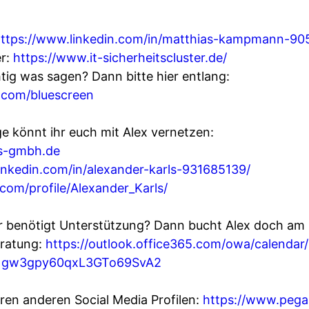
ttps://www.linkedin.com/in/matthias-kampmann-90
er:
https://www.it-sicherheitscluster.de/
htig was sagen? Dann bitte hier entlang:
.com/bluescreen
e könnt ihr euch mit Alex vernetzen:
s-gmbh.de
inkedin.com/in/alexander-karls-931685139/
com/profile/Alexander_Karls/
r benötigt Unterstützung? Dann bucht Alex doch am b
eratung:
https://outlook.office365.com/owa/calend
JNgw3gpy60qxL3GTo69SvA2
ren anderen Social Media Profilen:
https://www.pega