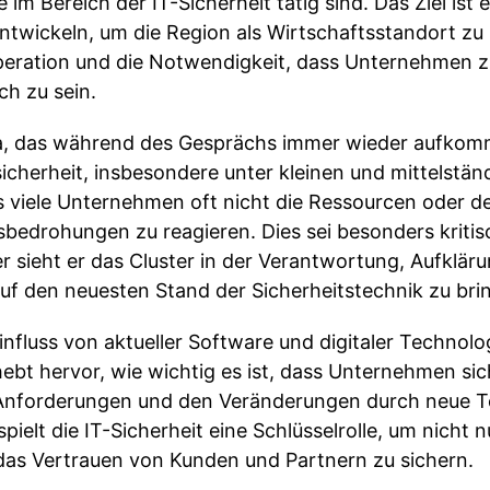
e im Bereich der IT-Sicherheit tätig sind. Das Ziel ist 
wickeln, um die Region als Wirtschaftsstandort zu
peration und die Notwendigkeit, dass Unternehmen 
ch zu sein.
, das während des Gesprächs immer wieder aufkomm
sicherheit, insbesondere unter kleinen und mittelstä
s viele Unternehmen oft nicht die Ressourcen oder d
bedrohungen zu reagieren. Dies sei besonders kritis
r sieht er das Cluster in der Verantwortung, Aufklä
f den neuesten Stand der Sicherheitstechnik zu bri
influss von aktueller Software und digitaler Technolo
bt hervor, wie wichtig es ist, dass Unternehmen sic
 Anforderungen und den Veränderungen durch neue 
pielt die IT-Sicherheit eine Schlüsselrolle, um nicht 
 das Vertrauen von Kunden und Partnern zu sichern.