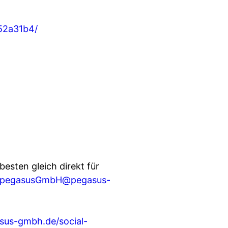
52a31b4/
esten gleich direkt für
ar/pegasusGmbH@pegasus-
sus-gmbh.de/social-