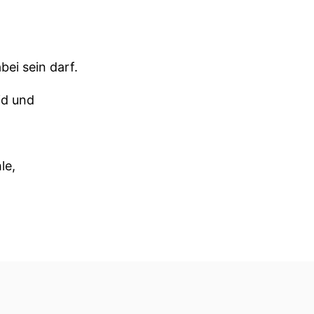
bei sein darf.
id und
le,
seit Anfang
ut.
luster-Politik,