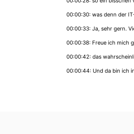
00:00:28: so ein bisschen 
00:00:30: was denn der IT-
00:00:33: Ja, sehr gern. Vi
00:00:38: Freue ich mich g
00:00:42: das wahrscheinl
00:00:44: Und da bin ich in
00:00:47: gehe ich zum Clus
00:00:54: des Jahres die 
00:00:56: Das Cluster selber i
00:01:00: Es ist eigentlic