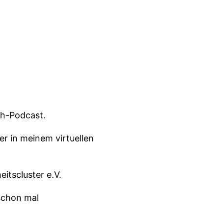
ch-Podcast.
r in meinem virtuellen
itscluster e.V.
 schon mal