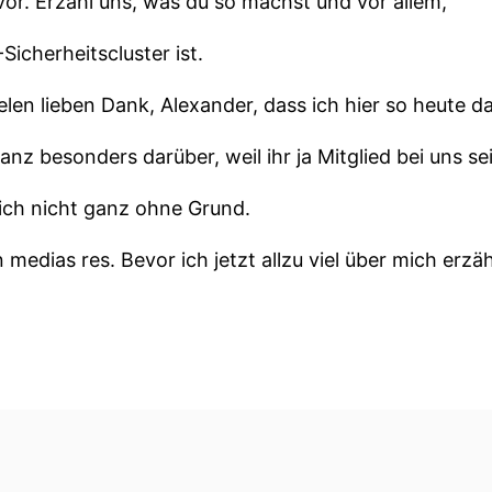
vor. Erzähl uns, was du so machst und vor allem,
Sicherheitscluster ist.
elen lieben Dank, Alexander, dass ich hier so heute da
anz besonders darüber, weil ihr ja Mitglied bei uns se
ich nicht ganz ohne Grund.
 medias res. Bevor ich jetzt allzu viel über mich erzäh
ter, bin dort seit fünf Jahren tätig knapp und leite 
Geschäfte und hoffentlich mache ich das auch ganz g
st viel, viel, viel, viel älter.
h das Resultat der europäischen und bundesdeutschen C